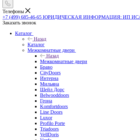
Телефоны
+7 (499) 685-46-65
ЮРИДИЧЕСКАЯ ИНФОРМАЦИЯ: ИП ИСАЕВ В
Заказать звонок
Каталог
Назад
Каталог
Межкомнатные двери
Назад
Межкомнатные двери
Браво
CityDoors
Интерна
Мильяна
Шейл Дорс
Belwooddoors
Геона
Komfortdoors
Line Doors
Luxor
Profilo Porte
Triadoors
VellDoris