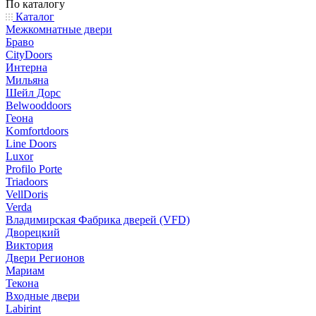
По каталогу
Каталог
Межкомнатные двери
Браво
CityDoors
Интерна
Мильяна
Шейл Дорс
Belwooddoors
Геона
Komfortdoors
Line Doors
Luxor
Profilo Porte
Triadoors
VellDoris
Verda
Владимирская Фабрика дверей (VFD)
Дворецкий
Виктория
Двери Регионов
Мариам
Текона
Входные двери
Labirint