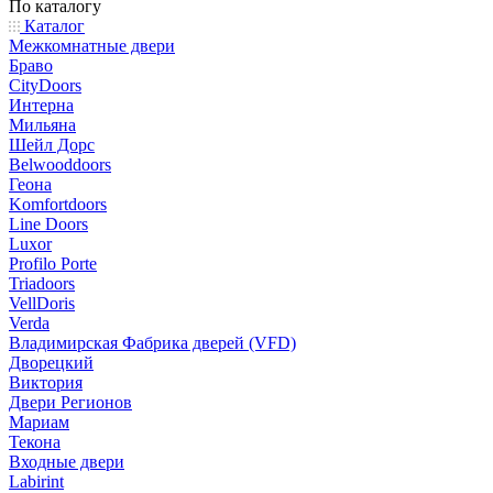
По каталогу
Каталог
Межкомнатные двери
Браво
CityDoors
Интерна
Мильяна
Шейл Дорс
Belwooddoors
Геона
Komfortdoors
Line Doors
Luxor
Profilo Porte
Triadoors
VellDoris
Verda
Владимирская Фабрика дверей (VFD)
Дворецкий
Виктория
Двери Регионов
Мариам
Текона
Входные двери
Labirint