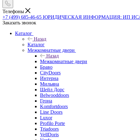
Телефоны
+7 (499) 685-46-65
ЮРИДИЧЕСКАЯ ИНФОРМАЦИЯ: ИП ИСАЕВ В
Заказать звонок
Каталог
Назад
Каталог
Межкомнатные двери
Назад
Межкомнатные двери
Браво
CityDoors
Интерна
Мильяна
Шейл Дорс
Belwooddoors
Геона
Komfortdoors
Line Doors
Luxor
Profilo Porte
Triadoors
VellDoris