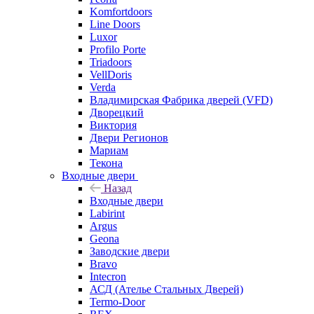
Komfortdoors
Line Doors
Luxor
Profilo Porte
Triadoors
VellDoris
Verda
Владимирская Фабрика дверей (VFD)
Дворецкий
Виктория
Двери Регионов
Мариам
Текона
Входные двери
Назад
Входные двери
Labirint
Argus
Geona
Заводские двери
Bravo
Intecron
АСД (Ателье Стальных Дверей)
Termo-Door