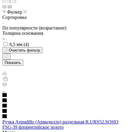
Фильтр
Сортировка
По популярности (возрастание)
Толщина основания
6,5 мм (
4
)
Очистить фильтр
Показать
Ручка Armadillo (Армадилло) раздельная R.URS52.SOHO
FSG-39 флорентийское золото