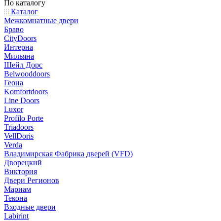
По каталогу
Каталог
Межкомнатные двери
Браво
CityDoors
Интерна
Мильяна
Шейл Дорс
Belwooddoors
Геона
Komfortdoors
Line Doors
Luxor
Profilo Porte
Triadoors
VellDoris
Verda
Владимирская Фабрика дверей (VFD)
Дворецкий
Виктория
Двери Регионов
Мариам
Текона
Входные двери
Labirint