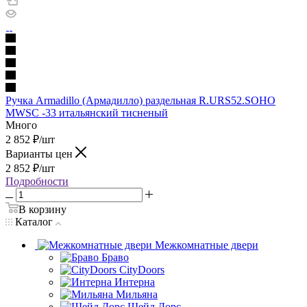
Ручка Armadillo (Армадилло) раздельная R.URS52.SOHO
MWSC -33 итальянский тисненый
Много
2 852
₽
/шт
Варианты цен
2 852
₽
/шт
Подробности
В корзину
Каталог
Межкомнатные двери
Браво
CityDoors
Интерна
Мильяна
Шейл Дорс