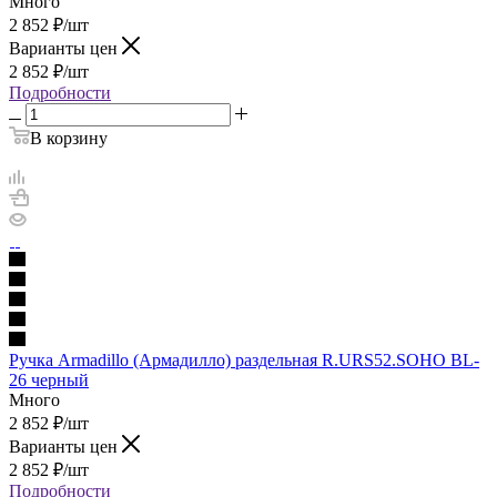
Много
2 852
₽
/шт
Варианты цен
2 852
₽
/шт
Подробности
В корзину
Ручка Armadillo (Армадилло) раздельная R.URS52.SOHO BL-
26 черный
Много
2 852
₽
/шт
Варианты цен
2 852
₽
/шт
Подробности