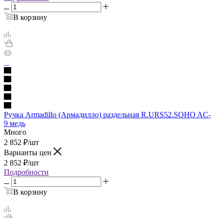
В корзину
Ручка Armadillo (Армадилло) раздельная R.URS52.SOHO AC-
9 медь
Много
2 852
₽
/шт
Варианты цен
2 852
₽
/шт
Подробности
В корзину