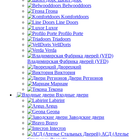
Belwooddoors
Геона
Komfortdoors
Line Doors
Luxor
Profilo Porte
Triadoors
VellDoris
Verda
Владимирская Фабрика дверей (VFD)
Дворецкий
Виктория
Двери Регионов
Мариам
Текона
Входные двери
Labirint
Argus
Geona
Заводские двери
Bravo
Intecron
АСД (Ателье