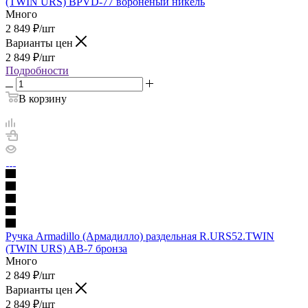
(TWIN URS) BPVD-77 вороненый никель
Много
2 849
₽
/шт
Варианты цен
2 849
₽
/шт
Подробности
В корзину
Ручка Armadillo (Армадилло) раздельная R.URS52.TWIN
(TWIN URS) AB-7 бронза
Много
2 849
₽
/шт
Варианты цен
2 849
₽
/шт