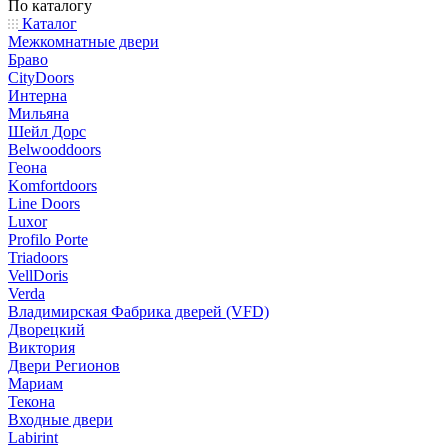
По каталогу
Каталог
Межкомнатные двери
Браво
CityDoors
Интерна
Мильяна
Шейл Дорс
Belwooddoors
Геона
Komfortdoors
Line Doors
Luxor
Profilo Porte
Triadoors
VellDoris
Verda
Владимирская Фабрика дверей (VFD)
Дворецкий
Виктория
Двери Регионов
Мариам
Текона
Входные двери
Labirint