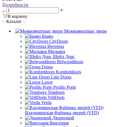
Подробности
В корзину
Каталог
Межкомнатные двери
Браво
CityDoors
Интерна
Мильяна
Шейл Дорс
Belwooddoors
Геона
Komfortdoors
Line Doors
Luxor
Profilo Porte
Triadoors
VellDoris
Verda
Владимирская Фабрика дверей (VFD)
Дворецкий
Виктория