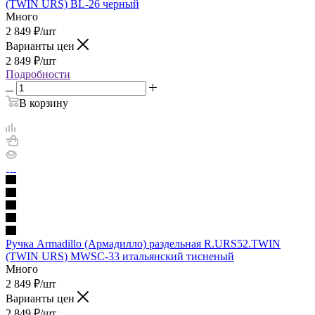
(TWIN URS) BL-26 черный
Много
2 849
₽
/шт
Варианты цен
2 849
₽
/шт
Подробности
В корзину
Ручка Armadillo (Армадилло) раздельная R.URS52.TWIN
(TWIN URS) MWSC-33 итальянский тисненый
Много
2 849
₽
/шт
Варианты цен
2 849
₽
/шт