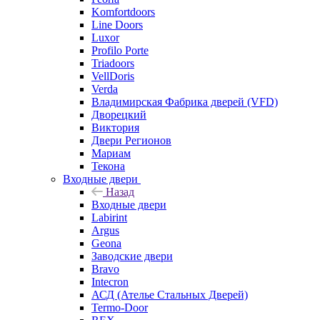
Komfortdoors
Line Doors
Luxor
Profilo Porte
Triadoors
VellDoris
Verda
Владимирская Фабрика дверей (VFD)
Дворецкий
Виктория
Двери Регионов
Мариам
Текона
Входные двери
Назад
Входные двери
Labirint
Argus
Geona
Заводские двери
Bravo
Intecron
АСД (Ателье Стальных Дверей)
Termo-Door