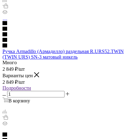
Ручка Armadillo (Армадилло) раздельная R.URS52.TWIN
(TWIN URS) SN-3 матовый никель
Много
2 849
₽
/шт
Варианты цен
2 849
₽
/шт
Подробности
В корзину