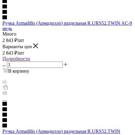
Ручка Armadillo (Армадилло) раздельная R.URS52.TWIN AC-9
медь
Много
2 843
₽
/шт
Варианты цен
2 843
₽
/шт
Подробности
В корзину
Ручка Armadillo (Армадилло) раздельная R.URS52.TWIN