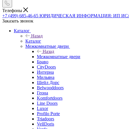
Телефоны
+7 (499) 685-46-65
ЮРИДИЧЕСКАЯ ИНФОРМАЦИЯ: ИП ИСАЕВ В
Заказать звонок
Каталог
Назад
Каталог
Межкомнатные двери
Назад
Межкомнатные двери
Браво
CityDoors
Интерна
Мильяна
Шейл Дорс
Belwooddoors
Геона
Komfortdoors
Line Doors
Luxor
Profilo Porte
Triadoors
VellDoris