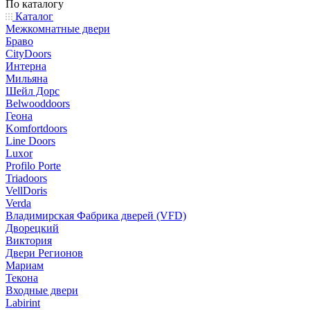
По каталогу
Каталог
Межкомнатные двери
Браво
CityDoors
Интерна
Мильяна
Шейл Дорс
Belwooddoors
Геона
Komfortdoors
Line Doors
Luxor
Profilo Porte
Triadoors
VellDoris
Verda
Владимирская Фабрика дверей (VFD)
Дворецкий
Виктория
Двери Регионов
Мариам
Текона
Входные двери
Labirint