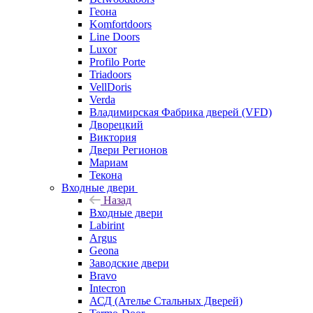
Геона
Komfortdoors
Line Doors
Luxor
Profilo Porte
Triadoors
VellDoris
Verda
Владимирская Фабрика дверей (VFD)
Дворецкий
Виктория
Двери Регионов
Мариам
Текона
Входные двери
Назад
Входные двери
Labirint
Argus
Geona
Заводские двери
Bravo
Intecron
АСД (Ателье Стальных Дверей)