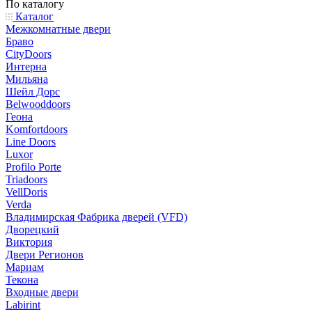
По каталогу
Каталог
Межкомнатные двери
Браво
CityDoors
Интерна
Мильяна
Шейл Дорс
Belwooddoors
Геона
Komfortdoors
Line Doors
Luxor
Profilo Porte
Triadoors
VellDoris
Verda
Владимирская Фабрика дверей (VFD)
Дворецкий
Виктория
Двери Регионов
Мариам
Текона
Входные двери
Labirint