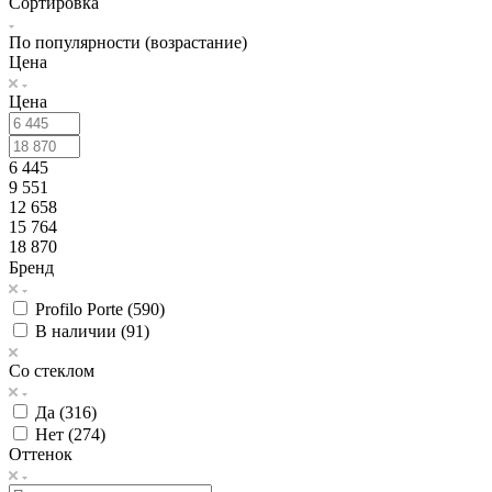
Сортировка
По популярности (возрастание)
Цена
Цена
6 445
9 551
12 658
15 764
18 870
Бренд
Profilo Porte (
590
)
В наличии (
91
)
Со стеклом
Да (
316
)
Нет (
274
)
Оттенок