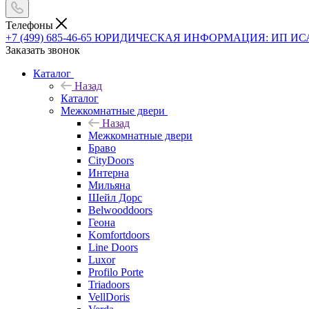
Телефоны
+7 (499) 685-46-65
ЮРИДИЧЕСКАЯ ИНФОРМАЦИЯ: ИП ИСАЕВ В
Заказать звонок
Каталог
Назад
Каталог
Межкомнатные двери
Назад
Межкомнатные двери
Браво
CityDoors
Интерна
Мильяна
Шейл Дорс
Belwooddoors
Геона
Komfortdoors
Line Doors
Luxor
Profilo Porte
Triadoors
VellDoris