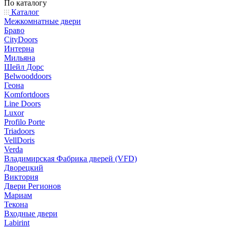
По каталогу
Каталог
Межкомнатные двери
Браво
CityDoors
Интерна
Мильяна
Шейл Дорс
Belwooddoors
Геона
Komfortdoors
Line Doors
Luxor
Profilo Porte
Triadoors
VellDoris
Verda
Владимирская Фабрика дверей (VFD)
Дворецкий
Виктория
Двери Регионов
Мариам
Текона
Входные двери
Labirint