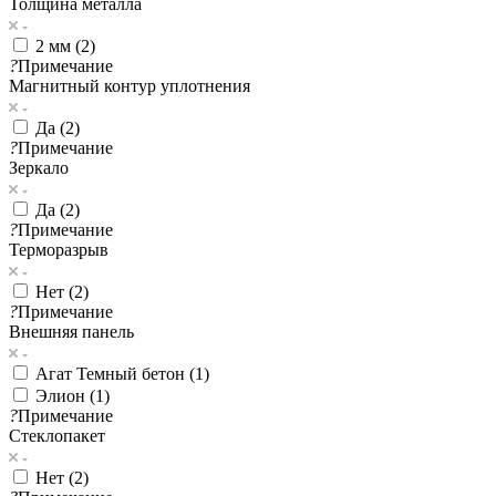
Толщина металла
2 мм (
2
)
?
Примечание
Магнитный контур уплотнения
Да (
2
)
?
Примечание
Зеркало
Да (
2
)
?
Примечание
Терморазрыв
Нет (
2
)
?
Примечание
Внешняя панель
Агат Темный бетон (
1
)
Элион (
1
)
?
Примечание
Стеклопакет
Нет (
2
)