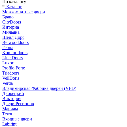
По каталогу
Каталог
Межкомнатные двери
Браво
CityDoors
Интерна
Мильяна
Шейл Дорс
Belwooddoors
Геона
Komfortdoors
Line Doors
Luxor
Profilo Porte
Triadoors
VellDoris
Verda
Владимирская Фабрика дверей (VFD)
Дворецкий
Виктория
Двери Регионов
Мариам
Текона
Входные двери
Labirint