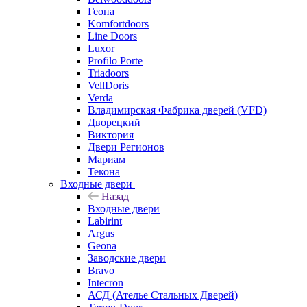
Геона
Komfortdoors
Line Doors
Luxor
Profilo Porte
Triadoors
VellDoris
Verda
Владимирская Фабрика дверей (VFD)
Дворецкий
Виктория
Двери Регионов
Мариам
Текона
Входные двери
Назад
Входные двери
Labirint
Argus
Geona
Заводские двери
Bravo
Intecron
АСД (Ателье Стальных Дверей)