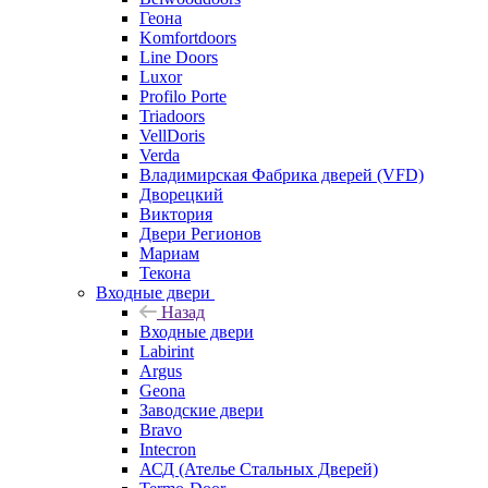
Геона
Komfortdoors
Line Doors
Luxor
Profilo Porte
Triadoors
VellDoris
Verda
Владимирская Фабрика дверей (VFD)
Дворецкий
Виктория
Двери Регионов
Мариам
Текона
Входные двери
Назад
Входные двери
Labirint
Argus
Geona
Заводские двери
Bravo
Intecron
АСД (Ателье Стальных Дверей)