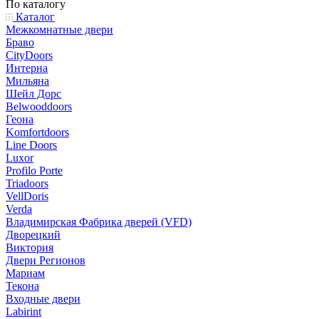
По каталогу
Каталог
Межкомнатные двери
Браво
CityDoors
Интерна
Мильяна
Шейл Дорс
Belwooddoors
Геона
Komfortdoors
Line Doors
Luxor
Profilo Porte
Triadoors
VellDoris
Verda
Владимирская Фабрика дверей (VFD)
Дворецкий
Виктория
Двери Регионов
Мариам
Текона
Входные двери
Labirint