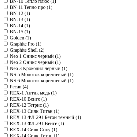
BN-10 Тепло плюс (
1
)
BN-11 Тепло про (
1
)
BN-12 (
1
)
BN-13 (
1
)
BN-14 (
1
)
BN-15 (
1
)
Golden (
1
)
Graphite Pro (
1
)
Graphite Shell (
2
)
Neo 1 Оникс черный (
1
)
Neo 2 Оникс черный (
1
)
Neo 3 Крокодил черный (
1
)
NS 5 Молоток коричневый (
1
)
NS 6 Молоток коричневый (
1
)
Pecan (
4
)
REX-1 Антик медь (
1
)
REX-10 Венге (
1
)
REX-12 Тетрис (
1
)
REX-13 Силк Титан (
1
)
REX-13 ФЛ-291 Бетон темный (
1
)
REX-13 ФЛ-291 Венге (
1
)
REX-14 Силк Сноу (
1
)
REX-14 Силк Титан (
1
)