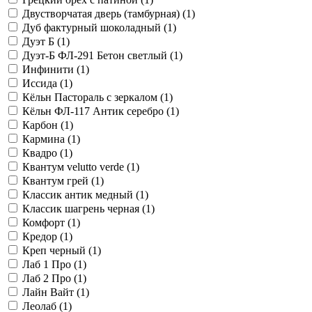
Двустворчатая дверь (тамбурная) (
1
)
Дуб фактурный шоколадный (
1
)
Дуэт Б (
1
)
Дуэт-Б ФЛ-291 Бетон светлый (
1
)
Инфинити (
1
)
Иссида (
1
)
Кёльн Пастораль с зеркалом (
1
)
Кёльн ФЛ-117 Антик серебро (
1
)
Карбон (
1
)
Кармина (
1
)
Квадро (
1
)
Квантум velutto verde (
1
)
Квантум грей (
1
)
Классик антик медный (
1
)
Классик шагрень черная (
1
)
Комфорт (
1
)
Кредор (
1
)
Креп черный (
1
)
Лаб 1 Про (
1
)
Лаб 2 Про (
1
)
Лайн Вайт (
1
)
Леолаб (
1
)