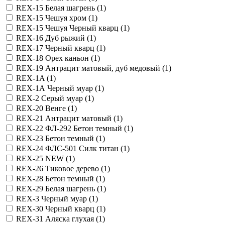
REX-15 Белая шагрень (
1
)
REX-15 Чешуя хром (
1
)
REX-15 Чешуя Черный кварц (
1
)
REX-16 Дуб рыжий (
1
)
REX-17 Черный кварц (
1
)
REX-18 Орех каньон (
1
)
REX-19 Антрацит матовый, дуб медовый (
1
)
REX-1A (
1
)
REX-1А Черный муар (
1
)
REX-2 Серый муар (
1
)
REX-20 Венге (
1
)
REX-21 Антрацит матовый (
1
)
REX-22 ФЛ-292 Бетон темный (
1
)
REX-23 Бетон темный (
1
)
REX-24 ФЛС-501 Силк титан (
1
)
REX-25 NEW (
1
)
REX-26 Тиковое дерево (
1
)
REX-28 Бетон темный (
1
)
REX-29 Белая шагрень (
1
)
REX-3 Черный муар (
1
)
REX-30 Черный кварц (
1
)
REX-31 Аляска глухая (
1
)