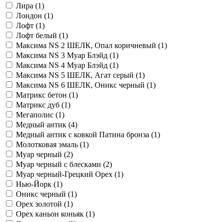
Лира (
1
)
Лондон (
1
)
Лофт (
1
)
Лофт белый (
1
)
Максима NS 2 ШЕЛК, Опал коричневый (
1
)
Максима NS 3 Муар Блэйд (
1
)
Максима NS 4 Муар Блэйд (
1
)
Максима NS 5 ШЕЛК, Агат серый (
1
)
Максима NS 6 ШЕЛК, Оникс черный (
1
)
Матрикс бетон (
1
)
Матрикс дуб (
1
)
Мегаполис (
1
)
Медный антик (
4
)
Медный антик с ковкой Патина бронза (
1
)
Молотковая эмаль (
1
)
Муар черный (
2
)
Муар черный с блесками (
2
)
Муар черный-Грецкий Орех (
1
)
Нью-Йорк (
1
)
Оникс черный (
1
)
Орех золотой (
1
)
Орех каньон коньяк (
1
)