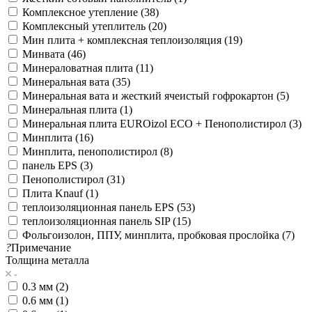
Комплексное утепление (
38
)
Комплексный утеплитель (
20
)
Мин плита + комплексная теплоизоляция (
19
)
Минвата (
46
)
Минераловатная плита (
11
)
Минеральная вата (
35
)
Минеральная вата и жесткий ячеистый гофрокартон (
5
)
Минеральная плита (
1
)
Минеральная плита EUROizol ECO + Пенополистирол (
3
)
Минплита (
16
)
Минплита, пенополистирол (
8
)
панель EPS (
3
)
Пенополистирол (
31
)
Плита Knauf (
1
)
теплоизоляционная панель EPS (
53
)
теплоизоляционная панель SIP (
15
)
Фольгоизолон, ППУ, минплита, пробковая прослойка (
7
)
?
Примечание
Толщина металла
0.3 мм (
2
)
0.6 мм (
1
)