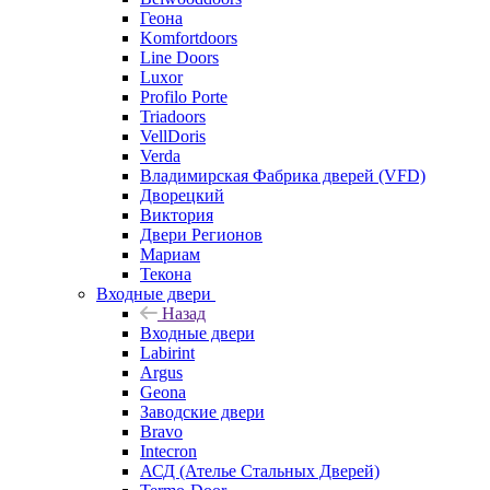
Геона
Komfortdoors
Line Doors
Luxor
Profilo Porte
Triadoors
VellDoris
Verda
Владимирская Фабрика дверей (VFD)
Дворецкий
Виктория
Двери Регионов
Мариам
Текона
Входные двери
Назад
Входные двери
Labirint
Argus
Geona
Заводские двери
Bravo
Intecron
АСД (Ателье Стальных Дверей)