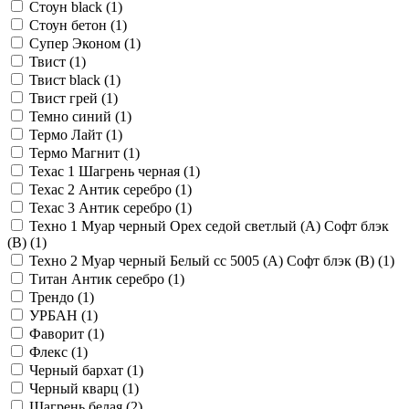
Стоун black (
1
)
Стоун бетон (
1
)
Супер Эконом (
1
)
Твист (
1
)
Твист black (
1
)
Твист грей (
1
)
Темно синий (
1
)
Термо Лайт (
1
)
Термо Магнит (
1
)
Техас 1 Шагрень черная (
1
)
Техас 2 Антик серебро (
1
)
Техас 3 Антик серебро (
1
)
Техно 1 Муар черный Орех седой светлый (А) Софт блэк
(В) (
1
)
Техно 2 Муар черный Белый сс 5005 (А) Софт блэк (В) (
1
)
Титан Антик серебро (
1
)
Трендо (
1
)
УРБАН (
1
)
Фаворит (
1
)
Флекс (
1
)
Черный бархат (
1
)
Черный кварц (
1
)
Шагрень белая (
2
)