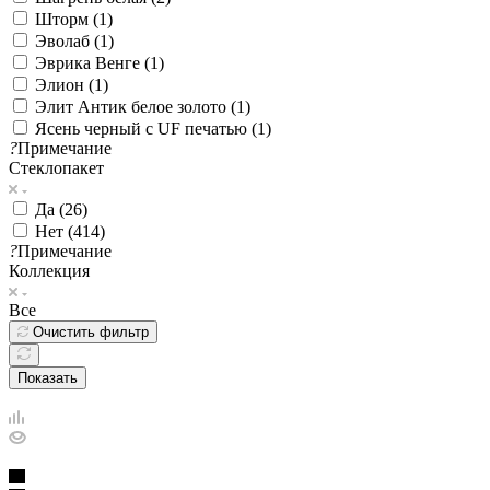
Шторм (
1
)
Эволаб (
1
)
Эврика Венге (
1
)
Элион (
1
)
Элит Антик белое золото (
1
)
Ясень черный с UF печатью (
1
)
?
Примечание
Стеклопакет
Да (
26
)
Нет (
414
)
?
Примечание
Коллекция
Все
Очистить фильтр
Показать