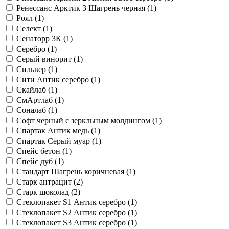
Ренессанс Арктик 3 Шагрень черная (
1
)
Роял (
1
)
Селект (
1
)
Сенаторр 3К (
1
)
Серебро (
1
)
Серый винорит (
1
)
Сильвер (
1
)
Сити Антик серебро (
1
)
Скайлаб (
1
)
СмАртлаб (
1
)
Соналаб (
1
)
Софт черный с зеркльным молдингом (
1
)
Спартак Антик медь (
1
)
Спартак Серый муар (
1
)
Спейс бетон (
1
)
Спейс дуб (
1
)
Стандарт Шагрень коричневая (
1
)
Старк антрацит (
2
)
Старк шоколад (
2
)
Стеклопакет S1 Антик серебро (
1
)
Стеклопакет S2 Антик серебро (
1
)
Стеклопакет S3 Антик серебро (
1
)