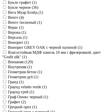
Букле графит (
1
)
Букле черное (
36
)
Вега Муар Блэйд (
1
)
Венге (
4
)
Венге тисненый (
1
)
Верас (
1
)
Верона (
1
)
Версаль (
1
)
Винорит (
1
)
Винорит GREY OAK с черной патиной (
1
)
Влагостойкая МДФ панель 10 мм с фрезеровкой, цвет
"Grafit silk" (
1
)
Внешняя (
129
)
Внутреняя (
1
)
Геометрия бетон (
1
)
Геометрия дуб (
1
)
Гранд (
1
)
Граунд velutto verde (
1
)
Граунд грей (
1
)
Граф Оникс черный (
1
)
Графит (
2
)
Грецкий орех (
1
)
Грецкий орех с патиной (
1
)