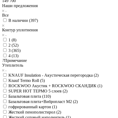
149 700
Наши предложения
Все
В наличии (
397
)
Контур уплотнения
1 (
8
)
2 (
52
)
3 (
365
)
4 (
13
)
?
Примечание
Утеплитель
KNAUF Insulation - Акустическая перегородка (
2
)
Knauf Termo Roll (
5
)
ROCKWOO Акустик + ROCKWOO СКАНДИК (
1
)
SUPER НОТ ТЕРМО 5 слоев (
2
)
Базальтовая плита (
110
)
Базальтовая плита+Вибропласт М2 (
2
)
гофрированный картон (
1
)
Жесткий пенополистирол (
2
)
Жесткий сотовый наполнитель (
1
)