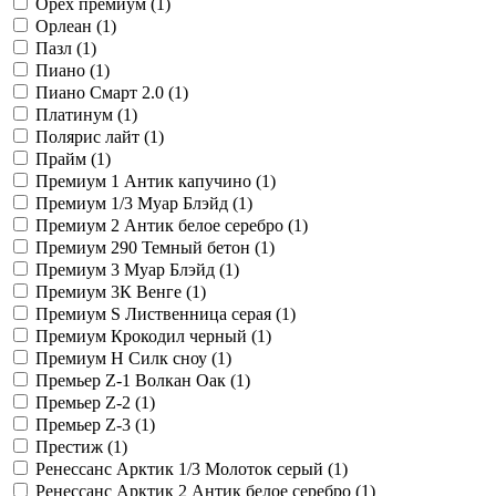
Орех премиум (
1
)
Орлеан (
1
)
Пазл (
1
)
Пиано (
1
)
Пиано Смарт 2.0 (
1
)
Платинум (
1
)
Полярис лайт (
1
)
Прайм (
1
)
Премиум 1 Антик капучино (
1
)
Премиум 1/3 Муар Блэйд (
1
)
Премиум 2 Антик белое серебро (
1
)
Премиум 290 Темный бетон (
1
)
Премиум 3 Муар Блэйд (
1
)
Премиум 3К Венге (
1
)
Премиум S Лиственница серая (
1
)
Премиум Крокодил черный (
1
)
Премиум Н Силк сноу (
1
)
Премьер Z-1 Волкан Оак (
1
)
Премьер Z-2 (
1
)
Премьер Z-3 (
1
)
Престиж (
1
)
Ренессанс Арктик 1/3 Молоток серый (
1
)
Ренессанс Арктик 2 Антик белое серебро (
1
)