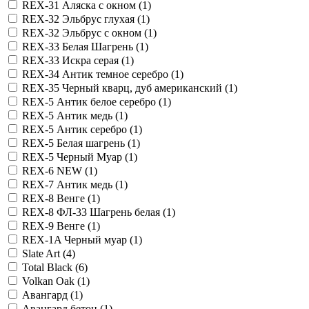
REX-31 Аляска с окном (
1
)
REX-32 Эльбрус глухая (
1
)
REX-32 Эльбрус с окном (
1
)
REX-33 Белая Шагрень (
1
)
REX-33 Искра серая (
1
)
REX-34 Антик темное серебро (
1
)
REX-35 Черный кварц, дуб американский (
1
)
REX-5 Антик белое серебро (
1
)
REX-5 Антик медь (
1
)
REX-5 Антик серебро (
1
)
REX-5 Белая шагрень (
1
)
REX-5 Черный Муар (
1
)
REX-6 NEW (
1
)
REX-7 Антик медь (
1
)
REX-8 Венге (
1
)
REX-8 ФЛ-33 Шагрень белая (
1
)
REX-9 Венге (
1
)
RЕX-1A Черный муар (
1
)
Slate Art (
4
)
Total Black (
6
)
Volkan Oak (
1
)
Авангард (
1
)
Авангард бетон (
1
)