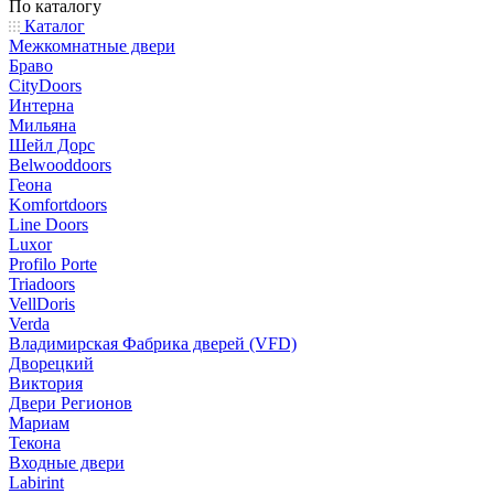
По каталогу
Каталог
Межкомнатные двери
Браво
CityDoors
Интерна
Мильяна
Шейл Дорс
Belwooddoors
Геона
Komfortdoors
Line Doors
Luxor
Profilo Porte
Triadoors
VellDoris
Verda
Владимирская Фабрика дверей (VFD)
Дворецкий
Виктория
Двери Регионов
Мариам
Текона
Входные двери
Labirint