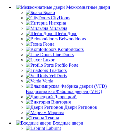
Межкомнатные двери
Браво
CityDoors
Интерна
Мильяна
Шейл Дорс
Belwooddoors
Геона
Komfortdoors
Line Doors
Luxor
Profilo Porte
Triadoors
VellDoris
Verda
Владимирская Фабрика дверей (VFD)
Дворецкий
Виктория
Двери Регионов
Мариам
Текона
Входные двери
Labirint