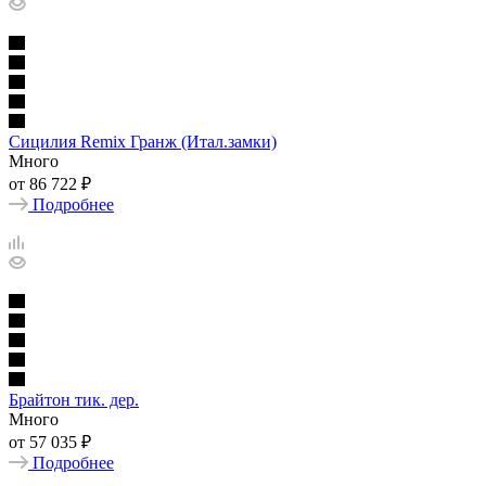
Сицилия Remix Гранж (Итал.замки)
Много
от
86 722 ₽
Подробнее
Брайтон тик. дер.
Много
от
57 035 ₽
Подробнее