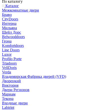
По каталогу
Каталог
Межкомнатные двери
Браво
CityDoors
Интерна
Мильяна
Шейл Дорс
Belwooddoors
Геона
Komfortdoors
Line Doors
Luxor
Profilo Porte
Triadoors
VellDoris
Verda
Владимирская Фабрика дверей (VFD)
Дворецкий
Виктория
Двери Регионов
Мариам
Текона
Входные двери
Labirint