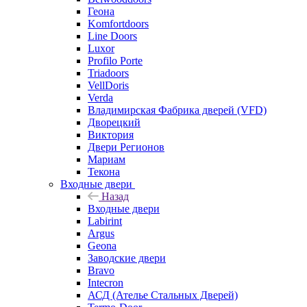
Геона
Komfortdoors
Line Doors
Luxor
Profilo Porte
Triadoors
VellDoris
Verda
Владимирская Фабрика дверей (VFD)
Дворецкий
Виктория
Двери Регионов
Мариам
Текона
Входные двери
Назад
Входные двери
Labirint
Argus
Geona
Заводские двери
Bravo
Intecron
АСД (Ателье Стальных Дверей)