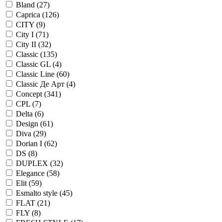
Bland (
27
)
Caprica (
126
)
CITY (
9
)
City I (
71
)
City II (
32
)
Classic (
135
)
Classic GL (
4
)
Classic Line (
60
)
Classic Де Арт (
4
)
Concept (
341
)
CPL (
7
)
Delta (
6
)
Design (
61
)
Diva (
29
)
Dorian I (
62
)
DS (
8
)
DUPLEX (
32
)
Elegance (
58
)
Elit (
59
)
Esmalto style (
45
)
FLAT (
21
)
FLY (
8
)