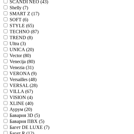
SCANDI NEO (
43
)
Shelly (
7
)
SMART Z (
17
)
SOFT (
6
)
STYLE (
65
)
TECHNO (
87
)
TREND (
8
)
Ultra (
3
)
UNICA (
20
)
Vector (
80
)
Venecija (
80
)
Venezia (
31
)
VERONA (
9
)
Versailles (
48
)
VERSAL (
28
)
VILLA (
67
)
VISION (
4
)
XLINE (
40
)
Аурум (
20
)
Бавария 3D (
5
)
Бавария ПВХ (
5
)
Багет DE LUXE (
7
)
Багет R (
12
)