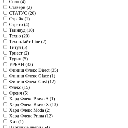
Соло (
4
)
Ставерн (
2
)
СТАТУС (
20
)
Страйк (
1
)
Страто (
4
)
Твинвуд (
10
)
Техно (
20
)
ТехноЛайт Line (
2
)
Титул (
5
)
Триест (
2
)
Турин (
5
)
УРБАН (
32
)
Финиш Флекс Direct (
35
)
Финиш Флекс Glace (
1
)
Финиш Флекс Gost (
12
)
Флекс (
15
)
Френч (
5
)
Хард Флекс Bravo A (
1
)
Хард Флекс Bravo X (
13
)
Хард Флекс Moda (
2
)
Хард Флекс Prima (
12
)
Хит (
1
)
Царговые двери (
54
)