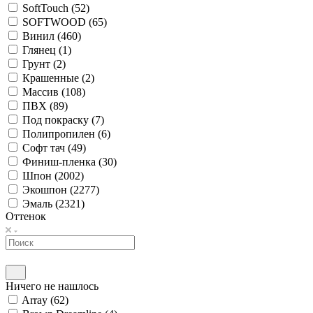
SoftTouch (
52
)
SOFTWOOD (
65
)
Винил (
460
)
Глянец (
1
)
Грунт (
2
)
Крашенные (
2
)
Массив (
108
)
ПВХ (
89
)
Под покраску (
7
)
Полипропилен (
6
)
Софт тач (
49
)
Финиш-пленка (
30
)
Шпон (
2002
)
Экошпон (
2277
)
Эмаль (
2321
)
Оттенок
Ничего не нашлось
Array (
62
)