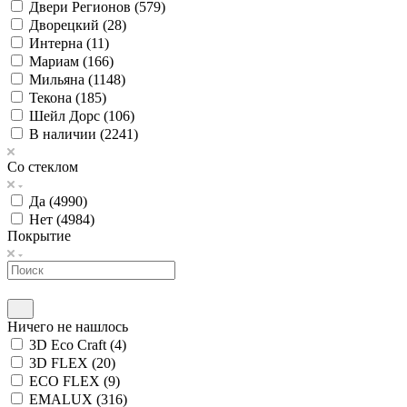
Двери Регионов (
579
)
Дворецкий (
28
)
Интерна (
11
)
Мариам (
166
)
Мильяна (
1148
)
Текона (
185
)
Шейл Дорс (
106
)
В наличии (
2241
)
Со стеклом
Да (
4990
)
Нет (
4984
)
Покрытие
Ничего не нашлось
3D Eco Craft (
4
)
3D FLEX (
20
)
ECO FLEX (
9
)
EMALUX (
316
)