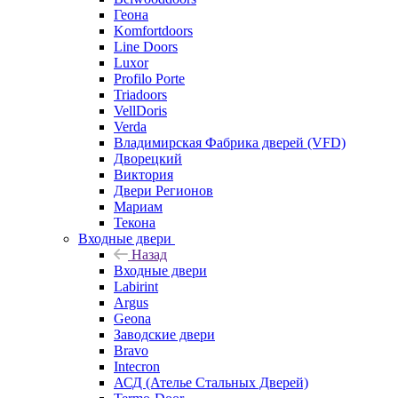
Геона
Komfortdoors
Line Doors
Luxor
Profilo Porte
Triadoors
VellDoris
Verda
Владимирская Фабрика дверей (VFD)
Дворецкий
Виктория
Двери Регионов
Мариам
Текона
Входные двери
Назад
Входные двери
Labirint
Argus
Geona
Заводские двери
Bravo
Intecron
АСД (Ателье Стальных Дверей)