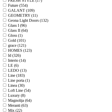
FRESH STYLE (
17
)
Future (
554
)
GALANT (
109
)
GEOMETRY (
11
)
Geona Light Doors (
132
)
Glass I (
96
)
Glass II (
64
)
Gloss (
1
)
Gold (
101
)
grace (
121
)
HOMES (
123
)
Id (
326
)
Interio (
14
)
LE (
6
)
LEDO (
13
)
Line (
183
)
Line porta (
1
)
Linea (
30
)
Loft Line (
54
)
Luxury (
8
)
Magnolija (
64
)
Meranti (
63
)
Mix (
22
)