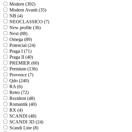
Modern (
392
)
Modern Avanti (
35
)
NB (
4
)
NEOCLASSICO (
7
)
New profile (
36
)
Next (
88
)
Omega (
89
)
Potencial (
24
)
Praga I (
71
)
Praga II (
40
)
PREMIER (
60
)
Premium (
136
)
Provence (
7
)
Qdo (
240
)
RA (
6
)
Retro (
72
)
Rezident (
48
)
Romantik (
40
)
RX (
4
)
SCANDI (
48
)
SCANDI 3D (
24
)
Scandi Line (
8
)