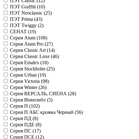
ПЭТ Classic (
12
)
ПЭТ Graffiti (
10
)
ПЭТ Neoclassic (
25
)
ПЭТ Prima (
43
)
ПЭТ Twiggy (
2
)
СЕНАТ (
19
)
Серия Atum (
108
)
Серия Atum Pro (
27
)
Серия Classic Art (
14
)
Серия Classic Luxe (
46
)
Серия Emalex (
18
)
Серия Stockholm (
25
)
Серия Urban (
19
)
Серия Victoria (
98
)
Серия Winter (
26
)
Серия ВЕРСАЛЬ, СИЕНА (
28
)
Серия Инвизибл (
5
)
Серия П (
102
)
Серия П АБС кромка Черный (
56
)
Серия ПД (
8
)
Серия ПДЕ (
8
)
Серия ПС (
17
)
Серия ПСЕ (
12
)