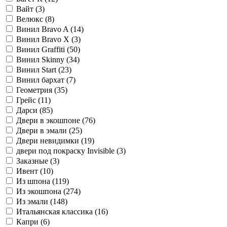
Вайт (
3
)
Велюкс (
8
)
Винил Bravo A (
14
)
Винил Bravo X (
3
)
Винил Graffiti (
50
)
Винил Skinny (
34
)
Винил Start (
23
)
Винил бархат (
7
)
Геометрия (
35
)
Грейс (
11
)
Дарси (
85
)
Двери в экошпоне (
76
)
Двери в эмали (
25
)
Двери невидимки (
19
)
двери под покраску Invisible (
3
)
Заказные (
3
)
Ивент (
10
)
Из шпона (
119
)
Из экошпона (
274
)
Из эмали (
148
)
Итальянская классика (
16
)
Капри (
6
)