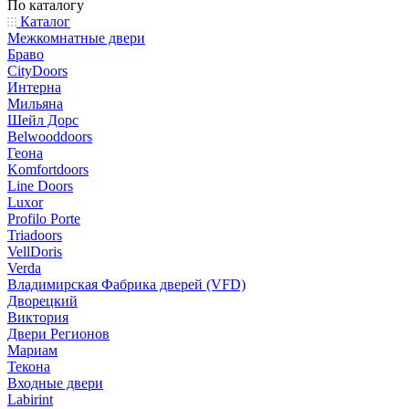
По каталогу
Каталог
Межкомнатные двери
Браво
CityDoors
Интерна
Мильяна
Шейл Дорс
Belwooddoors
Геона
Komfortdoors
Line Doors
Luxor
Profilo Porte
Triadoors
VellDoris
Verda
Владимирская Фабрика дверей (VFD)
Дворецкий
Виктория
Двери Регионов
Мариам
Текона
Входные двери
Labirint