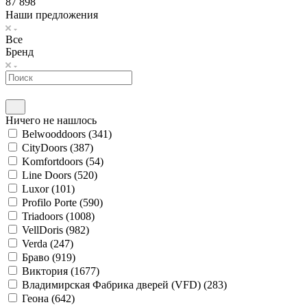
87 898
Наши предложения
Все
Бренд
Ничего не нашлось
Belwooddoors (
341
)
CityDoors (
387
)
Komfortdoors (
54
)
Line Doors (
520
)
Luxor (
101
)
Profilo Porte (
590
)
Triadoors (
1008
)
VellDoris (
982
)
Verda (
247
)
Браво (
919
)
Виктория (
1677
)
Владимирская Фабрика дверей (VFD) (
283
)
Геона (
642
)