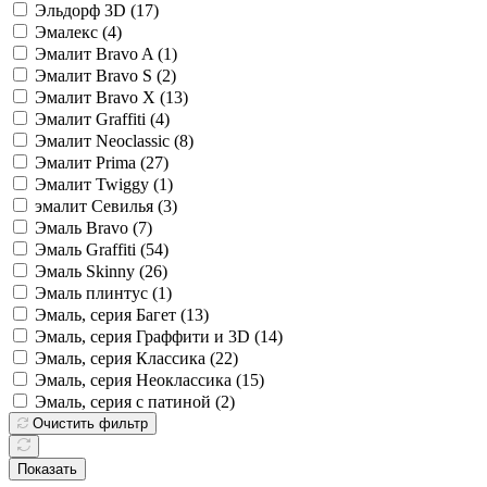
Эльдорф 3D (
17
)
Эмалекс (
4
)
Эмалит Bravo A (
1
)
Эмалит Bravo S (
2
)
Эмалит Bravo X (
13
)
Эмалит Graffiti (
4
)
Эмалит Neoclassic (
8
)
Эмалит Prima (
27
)
Эмалит Twiggy (
1
)
эмалит Севилья (
3
)
Эмаль Bravo (
7
)
Эмаль Graffiti (
54
)
Эмаль Skinny (
26
)
Эмаль плинтус (
1
)
Эмаль, серия Багет (
13
)
Эмаль, серия Граффити и 3D (
14
)
Эмаль, серия Классика (
22
)
Эмаль, серия Неоклассика (
15
)
Эмаль, серия с патиной (
2
)
Очистить фильтр
Показать