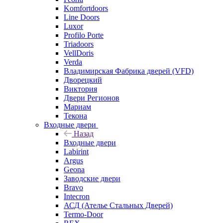
Komfortdoors
Line Doors
Luxor
Profilo Porte
Triadoors
VellDoris
Verda
Владимирская Фабрика дверей (VFD)
Дворецкий
Виктория
Двери Регионов
Мариам
Текона
Входные двери
Назад
Входные двери
Labirint
Argus
Geona
Заводские двери
Bravo
Intecron
АСД (Ателье Стальных Дверей)
Termo-Door