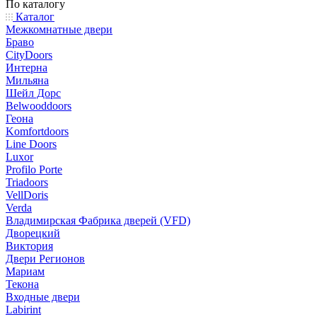
По каталогу
Каталог
Межкомнатные двери
Браво
CityDoors
Интерна
Мильяна
Шейл Дорс
Belwooddoors
Геона
Komfortdoors
Line Doors
Luxor
Profilo Porte
Triadoors
VellDoris
Verda
Владимирская Фабрика дверей (VFD)
Дворецкий
Виктория
Двери Регионов
Мариам
Текона
Входные двери
Labirint