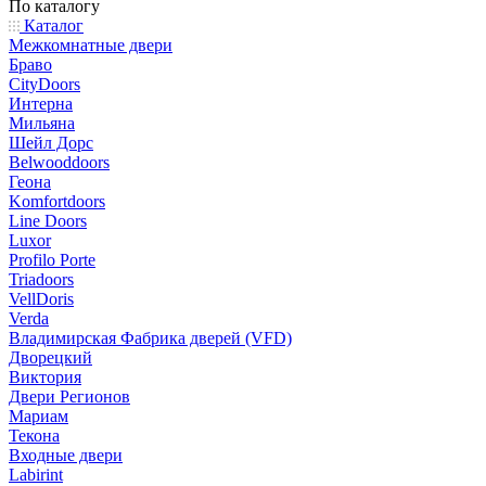
По каталогу
Каталог
Межкомнатные двери
Браво
CityDoors
Интерна
Мильяна
Шейл Дорс
Belwooddoors
Геона
Komfortdoors
Line Doors
Luxor
Profilo Porte
Triadoors
VellDoris
Verda
Владимирская Фабрика дверей (VFD)
Дворецкий
Виктория
Двери Регионов
Мариам
Текона
Входные двери
Labirint