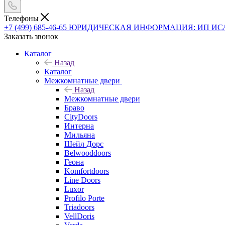
Телефоны
+7 (499) 685-46-65
ЮРИДИЧЕСКАЯ ИНФОРМАЦИЯ: ИП ИСАЕВ В
Заказать звонок
Каталог
Назад
Каталог
Межкомнатные двери
Назад
Межкомнатные двери
Браво
CityDoors
Интерна
Мильяна
Шейл Дорс
Belwooddoors
Геона
Komfortdoors
Line Doors
Luxor
Profilo Porte
Triadoors
VellDoris