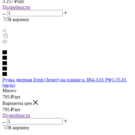
3 257
₽
/шт
Подробности
В корзину
Ручка дверная Zenit (Зенит) на планке к ЗВ4-3.01 РФ1-55.01
(медь)
Много
795
₽
/шт
Варианты цен
795
₽
/шт
Подробности
В корзину