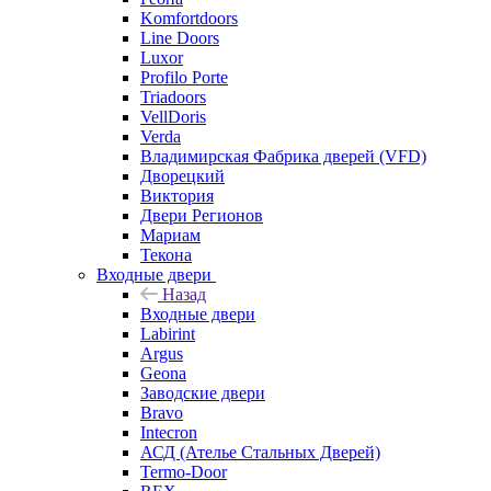
Komfortdoors
Line Doors
Luxor
Profilo Porte
Triadoors
VellDoris
Verda
Владимирская Фабрика дверей (VFD)
Дворецкий
Виктория
Двери Регионов
Мариам
Текона
Входные двери
Назад
Входные двери
Labirint
Argus
Geona
Заводские двери
Bravo
Intecron
АСД (Ателье Стальных Дверей)
Termo-Door