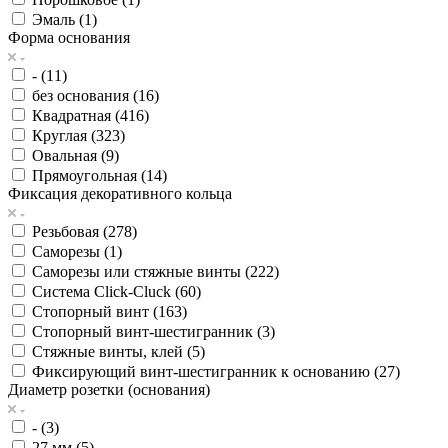
Эмаль (
1
)
Форма основания
- (
11
)
без основания (
16
)
Квадратная (
416
)
Круглая (
323
)
Овальная (
9
)
Прямоугольная (
14
)
Фиксация декоративного кольца
Резьбовая (
278
)
Саморезы (
1
)
Саморезы или стяжные винты (
222
)
Система Click-Cluck (
60
)
Стопорный винт (
163
)
Стопорный винт-шестигранник (
3
)
Стяжные винты, клей (
5
)
Фиксирующий винт-шестигранник к основанию (
27
)
Диаметр розетки (основания)
- (
3
)
27 мм (
5
)