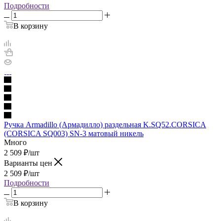
Подробности
В корзину
Ручка Armadillo (Армадилло) раздельная K.SQ52.CORSICA
(CORSICA SQ003) SN-3 матовый никель
Много
2 509
₽
/шт
Варианты цен
2 509
₽
/шт
Подробности
В корзину