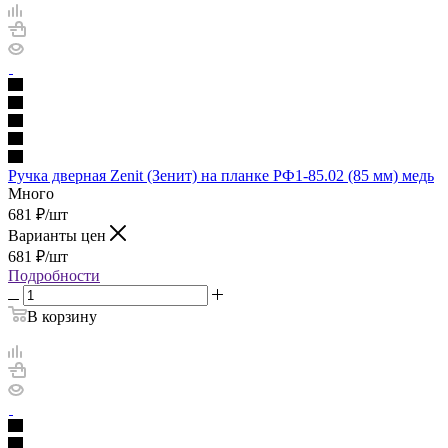
Ручка дверная Zenit (Зенит) на планке РФ1-85.02 (85 мм) медь
Много
681
₽
/шт
Варианты цен
681
₽
/шт
Подробности
В корзину