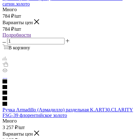
сатин.золото
Много
784
₽
/шт
Варианты цен
784
₽
/шт
Подробности
В корзину
Ручка Armadillo (Армадилло) раздельная K.ART30.CLARITY
FSG-39 флорентийское золото
Много
3 257
₽
/шт
Варианты цен