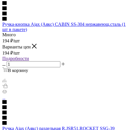
Ручка-кнопка Ajax (Аякс) CABIN SS-304 нержавеющ.сталь (1
шт в пакете)
Много
194
₽
/шт
Варианты цен
194
₽
/шт
Подробности
В корзину
Ручка Ajax (Аякс) раздельная R.JSR51.ROCKET SSG-39