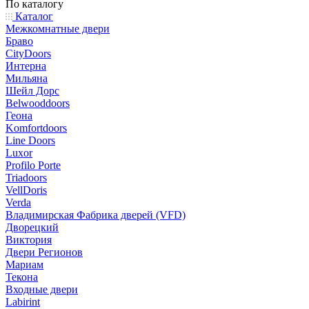
По каталогу
Каталог
Межкомнатные двери
Браво
CityDoors
Интерна
Мильяна
Шейл Дорс
Belwooddoors
Геона
Komfortdoors
Line Doors
Luxor
Profilo Porte
Triadoors
VellDoris
Verda
Владимирская Фабрика дверей (VFD)
Дворецкий
Виктория
Двери Регионов
Мариам
Текона
Входные двери
Labirint