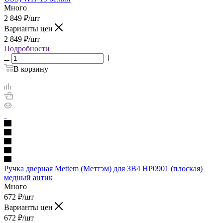
Много
2 849
₽
/шт
Варианты цен
2 849
₽
/шт
Подробности
В корзину
Ручка дверная Mettem (Меттэм) для ЗВ4 НР0901 (плоская)
медный антик
Много
672
₽
/шт
Варианты цен
672
₽
/шт