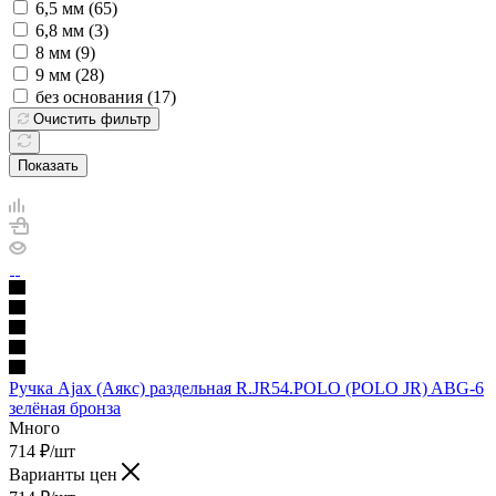
6,5 мм (
65
)
6,8 мм (
3
)
8 мм (
9
)
9 мм (
28
)
без основания (
17
)
Очистить фильтр
Показать
Ручка Ajax (Аякс) раздельная R.JR54.POLO (POLO JR) ABG-6
зелёная бронза
Много
714
₽
/шт
Варианты цен