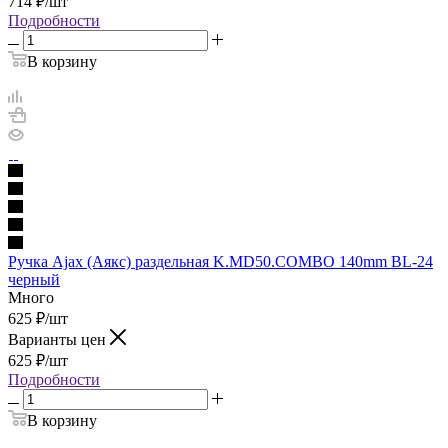
714
₽
/шт
Подробности
В корзину
Ручка Ajax (Аякс) раздельная K.MD50.COMBO 140mm BL-24
черный
Много
625
₽
/шт
Варианты цен
625
₽
/шт
Подробности
В корзину