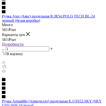
Ручка Ajax (Аякс) раздельная R.JR54.POLO TECH BL-24
черный (белая коробка)
Много
583
₽
/шт
Варианты цен
583
₽
/шт
Подробности
В корзину
Ручка Armadillo (Армадилло) раздельная K.USS52.SKY (SKY
USS) WH-19 белый