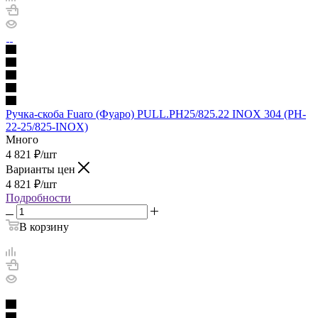
Ручка-скоба Fuaro (Фуаро) PULL.PH25/825.22 INOX 304 (PH-
22-25/825-INOX)
Много
4 821
₽
/шт
Варианты цен
4 821
₽
/шт
Подробности
В корзину