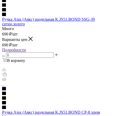
Ручка Ajax (Аякс) раздельная K.JS51.BOND SSG-39
сатин.золото
Много
690
₽
/шт
Варианты цен
690
₽
/шт
Подробности
В корзину
Ручка Ajax (Аякс) раздельная K.JS51.BOND CP-8 хром