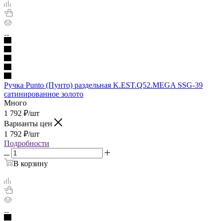
Ручка Punto (Пунто) раздельная K.EST.Q52.MEGA SSG-39
сатинированное золото
Много
1 792
₽
/шт
Варианты цен
1 792
₽
/шт
Подробности
В корзину