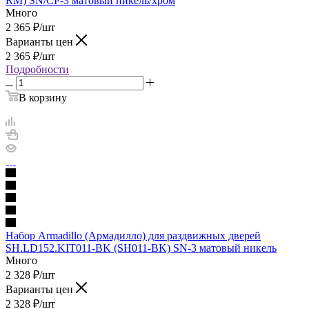
RM) SN/CP-3 матовый никель/хром
Много
2 365
₽
/шт
Варианты цен
2 365
₽
/шт
Подробности
В корзину
Набор Armadillo (Армадилло) для раздвижных дверей
SH.LD152.KIT011-BK (SH011-BK) SN-3 матовый никель
Много
2 328
₽
/шт
Варианты цен
2 328
₽
/шт