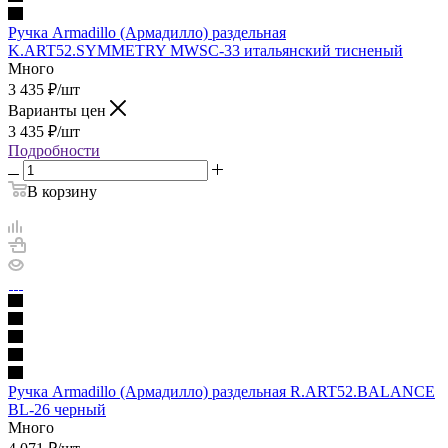
Ручка Armadillo (Армадилло) раздельная
K.ART52.SYMMETRY MWSC-33 итальянский тисненый
Много
3 435
₽
/шт
Варианты цен
3 435
₽
/шт
Подробности
В корзину
Ручка Armadillo (Армадилло) раздельная R.ART52.BALANCE
BL-26 черный
Много