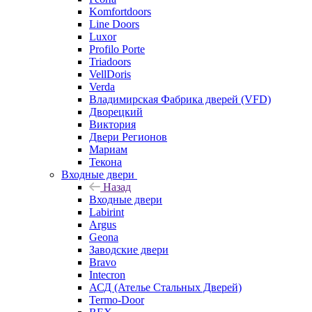
Komfortdoors
Line Doors
Luxor
Profilo Porte
Triadoors
VellDoris
Verda
Владимирская Фабрика дверей (VFD)
Дворецкий
Виктория
Двери Регионов
Мариам
Текона
Входные двери
Назад
Входные двери
Labirint
Argus
Geona
Заводские двери
Bravo
Intecron
АСД (Ателье Стальных Дверей)
Termo-Door