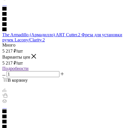
The Armadillo (Армадилло) ART Cutter.2 Фреза для установки
ручек Lacony/Clarity.2
Много
5 217
₽
/шт
Варианты цен
5 217
₽
/шт
Подробности
В корзину