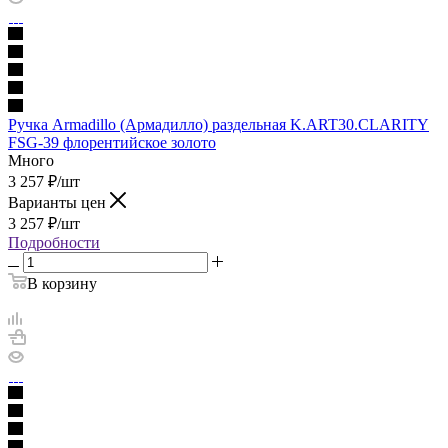
Ручка Armadillo (Армадилло) раздельная K.ART30.CLARITY
FSG-39 флорентийское золото
Много
3 257
₽
/шт
Варианты цен
3 257
₽
/шт
Подробности
В корзину