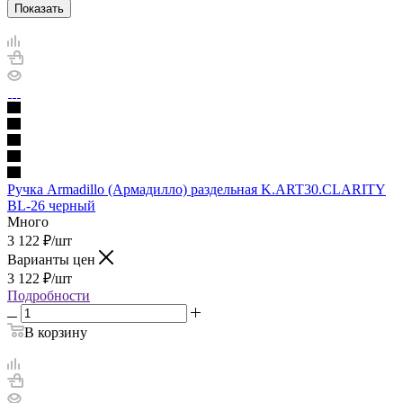
Показать
Ручка Armadillo (Армадилло) раздельная K.ART30.CLARITY
BL-26 черный
Много
3 122
₽
/шт
Варианты цен
3 122
₽
/шт
Подробности
В корзину