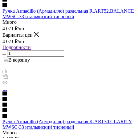
Ручка Armadillo (Армадилло) раздельная R.ART52.BALANCE
MWSC-33 итальянский тисненый
Много
4 071
₽
/шт
Варианты цен
4 071
₽
/шт
Подробности
В корзину
Ручка Armadillo (Армадилло) раздельная K.ART30.CLARITY
MWSC-33 итальянский тисненый
Много