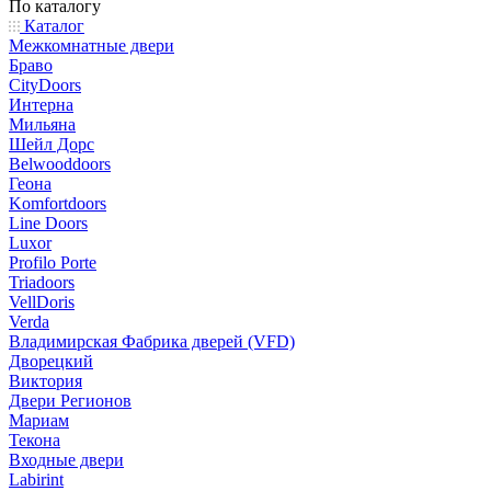
По каталогу
Каталог
Межкомнатные двери
Браво
CityDoors
Интерна
Мильяна
Шейл Дорс
Belwooddoors
Геона
Komfortdoors
Line Doors
Luxor
Profilo Porte
Triadoors
VellDoris
Verda
Владимирская Фабрика дверей (VFD)
Дворецкий
Виктория
Двери Регионов
Мариам
Текона
Входные двери
Labirint