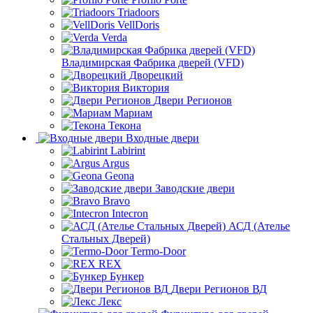
Triadoors
VellDoris
Verda
Владимирская Фабрика дверей (VFD)
Дворецкий
Виктория
Двери Регионов
Мариам
Текона
Входные двери
Labirint
Argus
Geona
Заводские двери
Bravo
Intecron
АСД (Ателье
Стальных Дверей)
Termo-Door
REX
Бункер
Двери Регионов ВД
Лекс