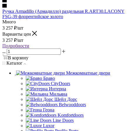
Ручка Armadillo (Армадилло) раздельная R.ART30.LACONY
FSG-39 флорентийское золото
Много
3 257
₽
/шт
Варианты цен
3 257
₽
/шт
Подробности
В корзину
Каталог
Межкомнатные двери
Браво
CityDoors
Интерна
Мильяна
Шейл Дорс
Belwooddoors
Геона
Komfortdoors
Line Doors
Luxor
Profilo Porte