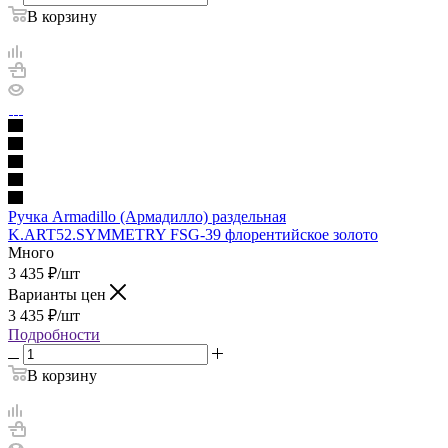
В корзину
Ручка Armadillo (Армадилло) раздельная
K.ART52.SYMMETRY FSG-39 флорентийское золото
Много
3 435
₽
/шт
Варианты цен
3 435
₽
/шт
Подробности
В корзину