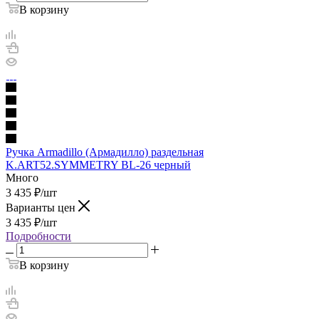
В корзину
Ручка Armadillo (Армадилло) раздельная
K.ART52.SYMMETRY BL-26 черный
Много
3 435
₽
/шт
Варианты цен
3 435
₽
/шт
Подробности
В корзину