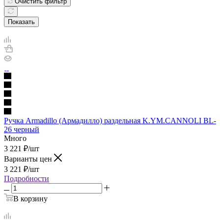
Очистить фильтр
Показать
Ручка Armadillo (Армадилло) раздельная K.YM.CANNOLI BL-
26 черный
Много
3 221
₽
/шт
Варианты цен
3 221
₽
/шт
Подробности
В корзину