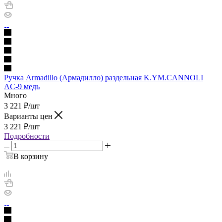
Ручка Armadillo (Армадилло) раздельная K.YM.CANNOLI
AC-9 медь
Много
3 221
₽
/шт
Варианты цен
3 221
₽
/шт
Подробности
В корзину