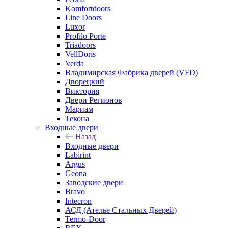
Komfortdoors
Line Doors
Luxor
Profilo Porte
Triadoors
VellDoris
Verda
Владимирская Фабрика дверей (VFD)
Дворецкий
Виктория
Двери Регионов
Мариам
Текона
Входные двери
Назад
Входные двери
Labirint
Argus
Geona
Заводские двери
Bravo
Intecron
АСД (Ателье Стальных Дверей)
Termo-Door