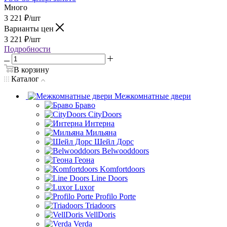
Много
3 221
₽
/шт
Варианты цен
3 221
₽
/шт
Подробности
В корзину
Каталог
Межкомнатные двери
Браво
CityDoors
Интерна
Мильяна
Шейл Дорс
Belwooddoors
Геона
Komfortdoors
Line Doors
Luxor
Profilo Porte
Triadoors
VellDoris
Verda