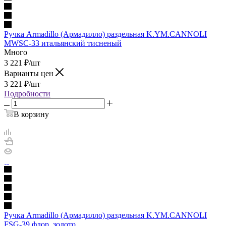
Ручка Armadillo (Армадилло) раздельная K.YM.CANNOLI
MWSC-33 итальянский тисненый
Много
3 221
₽
/шт
Варианты цен
3 221
₽
/шт
Подробности
В корзину
Ручка Armadillo (Армадилло) раздельная K.YM.CANNOLI
FSG-39 флор. золото