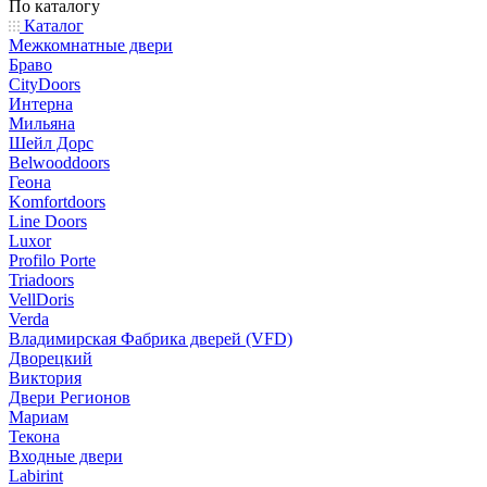
По каталогу
Каталог
Межкомнатные двери
Браво
CityDoors
Интерна
Мильяна
Шейл Дорс
Belwooddoors
Геона
Komfortdoors
Line Doors
Luxor
Profilo Porte
Triadoors
VellDoris
Verda
Владимирская Фабрика дверей (VFD)
Дворецкий
Виктория
Двери Регионов
Мариам
Текона
Входные двери
Labirint