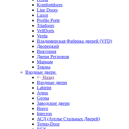
Komfortdoors
Line Doors
Luxor
Profilo Porte
Triadoors
VellDoris
Verda
Владимирская Фабрика дверей (VFD)
Дворецкий
Виктория
Двери Регионов
Мариам
Текона
Входные двери
Назад
Входные двери
Labirint
Argus
Geona
Заводские двери
Bravo
Intecron
АСД (Ателье Стальных Дверей)
Termo-Door