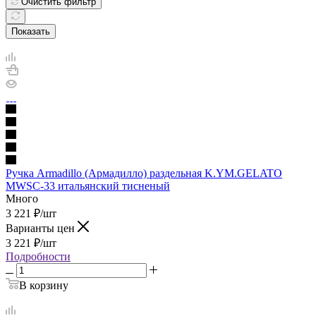
Очистить фильтр
Показать
Ручка Armadillo (Армадилло) раздельная K.YM.GELATO
MWSC-33 итальянский тисненый
Много
3 221
₽
/шт
Варианты цен
3 221
₽
/шт
Подробности
В корзину