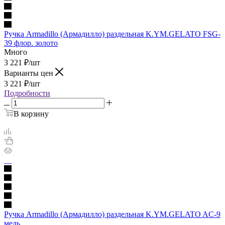
Ручка Armadillo (Армадилло) раздельная K.YM.GELATO FSG-
39 флор. золото
Много
3 221
₽
/шт
Варианты цен
3 221
₽
/шт
Подробности
В корзину
Ручка Armadillo (Армадилло) раздельная K.YM.GELATO AC-9
медь