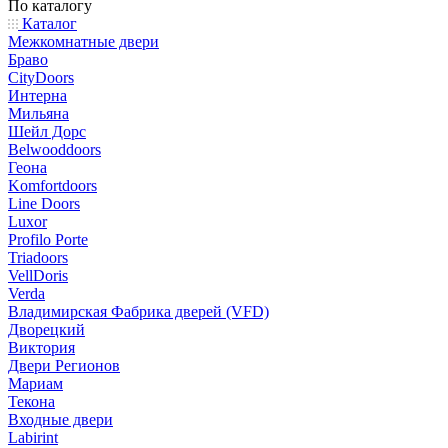
По каталогу
Каталог
Межкомнатные двери
Браво
CityDoors
Интерна
Мильяна
Шейл Дорс
Belwooddoors
Геона
Komfortdoors
Line Doors
Luxor
Profilo Porte
Triadoors
VellDoris
Verda
Владимирская Фабрика дверей (VFD)
Дворецкий
Виктория
Двери Регионов
Мариам
Текона
Входные двери
Labirint