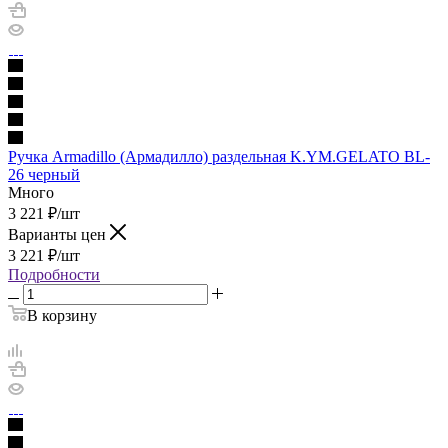
Ручка Armadillo (Армадилло) раздельная K.YM.GELATO BL-
26 черный
Много
3 221
₽
/шт
Варианты цен
3 221
₽
/шт
Подробности
В корзину