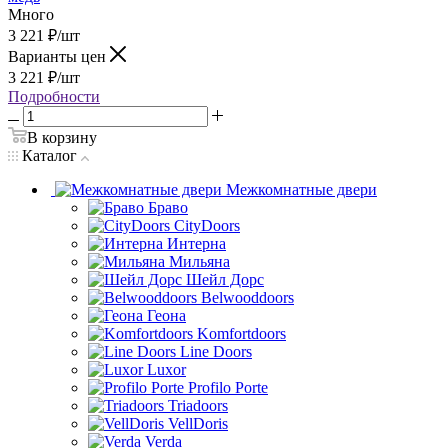
Много
3 221
₽
/шт
Варианты цен
3 221
₽
/шт
Подробности
В корзину
Каталог
Межкомнатные двери
Браво
CityDoors
Интерна
Мильяна
Шейл Дорс
Belwooddoors
Геона
Komfortdoors
Line Doors
Luxor
Profilo Porte
Triadoors
VellDoris
Verda