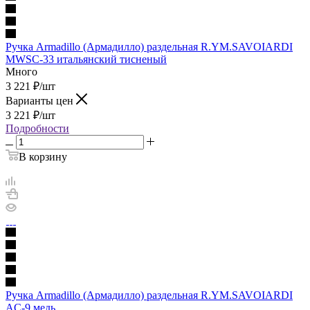
Ручка Armadillo (Армадилло) раздельная R.YM.SAVOIARDI
MWSC-33 итальянский тисненый
Много
3 221
₽
/шт
Варианты цен
3 221
₽
/шт
Подробности
В корзину
Ручка Armadillo (Армадилло) раздельная R.YM.SAVOIARDI
AC-9 медь