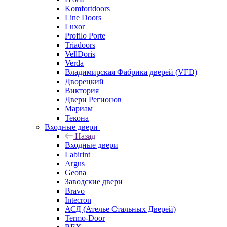
Komfortdoors
Line Doors
Luxor
Profilo Porte
Triadoors
VellDoris
Verda
Владимирская Фабрика дверей (VFD)
Дворецкий
Виктория
Двери Регионов
Мариам
Текона
Входные двери
Назад
Входные двери
Labirint
Argus
Geona
Заводские двери
Bravo
Intecron
АСД (Ателье Стальных Дверей)
Termo-Door