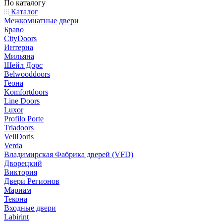
По каталогу
Каталог
Межкомнатные двери
Браво
CityDoors
Интерна
Мильяна
Шейл Дорс
Belwooddoors
Геона
Komfortdoors
Line Doors
Luxor
Profilo Porte
Triadoors
VellDoris
Verda
Владимирская Фабрика дверей (VFD)
Дворецкий
Виктория
Двери Регионов
Мариам
Текона
Входные двери
Labirint