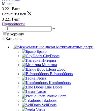
Много
3 221
₽
/шт
Варианты цен
3 221
₽
/шт
Подробности
В корзину
Каталог
Межкомнатные двери
Браво
CityDoors
Интерна
Мильяна
Шейл Дорс
Belwooddoors
Геона
Komfortdoors
Line Doors
Luxor
Profilo Porte
Triadoors
VellDoris
Verda