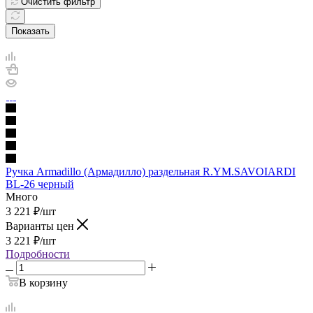
Очистить фильтр
Показать
Ручка Armadillo (Армадилло) раздельная R.YM.SAVOIARDI
BL-26 черный
Много
3 221
₽
/шт
Варианты цен
3 221
₽
/шт
Подробности
В корзину