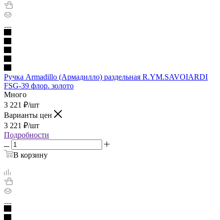
Ручка Armadillo (Армадилло) раздельная R.YM.SAVOIARDI
FSG-39 флор. золото
Много
3 221
₽
/шт
Варианты цен
3 221
₽
/шт
Подробности
В корзину